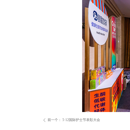
前一个：
5·12国际护士节表彰大会
ꄴ