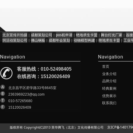
心社会开放日
北京宣传片拍摄
｜
成都策划公司
｜
pos机申请
｜
绝地求生卡盟
｜
舞台灯光厂家
｜
连接
圳活动策划公司
｜
佛山钢板
｜
成都年会策划
｜
动物模型构建
｜
绝地求生卡盟
｜
工业
首页
客服热线：010-52498405
业务介绍
在线咨询：15120026409
品牌介绍
北京昌平区府学路33号8645室
经典案例
2363969223@qq.com
优势展示
010-57265680
联系我们
15120026409
京ICP备140179
版权所有 Copyright(C)2013 英华腾飞（北京）文化传播有限公司