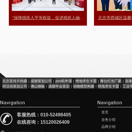
“保障残疾人平等权益，促进残疾人融合
北京市西城区温馨
发展”——2026年5月17日第三十六次全
业
国助残日暨丰台区温馨萱阳康养照料中
心社会开放日
北京宣传片拍摄
｜
成都策划公司
｜
pos机申请
｜
绝地求生卡盟
｜
舞台灯光厂家
｜
连接
圳活动策划公司
｜
佛山钢板
｜
成都年会策划
｜
动物模型构建
｜
绝地求生卡盟
｜
工业
首页
客服热线：010-52498405
业务介绍
在线咨询：15120026409
品牌介绍